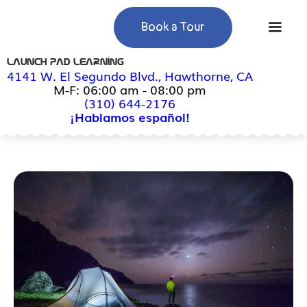
Book a Tour
Launch Pad Learning
4141 W. El Segundo Blvd., Hawthorne, CA
M-F: 06:00 am - 08:00 pm
(310) 644-2176
¡Hablamos español!