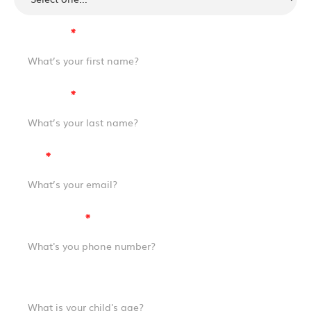
First Name
⁕
Last Name
⁕
Email
⁕
Phone Number
⁕
Child's Age