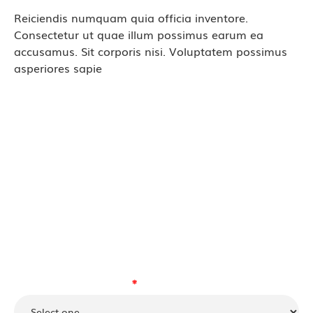
Reiciendis numquam quia officia inventore.
Consectetur ut quae illum possimus earum ea
accusamus. Sit corporis nisi. Voluptatem possimus
asperiores sapie
Contact Launch Pad Learning
Learn more about our fun and educational
program.
Please select a location:
⁕