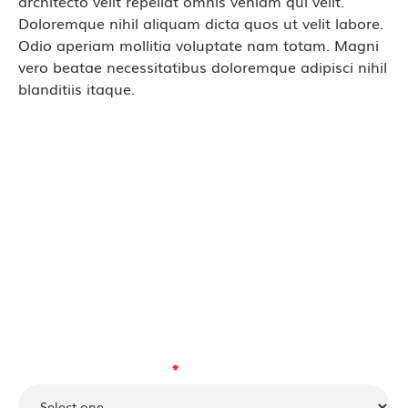
architecto velit repellat omnis veniam qui velit.
Doloremque nihil aliquam dicta quos ut velit labore.
Odio aperiam mollitia voluptate nam totam. Magni
vero beatae necessitatibus doloremque adipisci nihil
blanditiis itaque.
Contact Launch Pad Learning
Learn more about our fun and educational
program.
Please select a location:
⁕