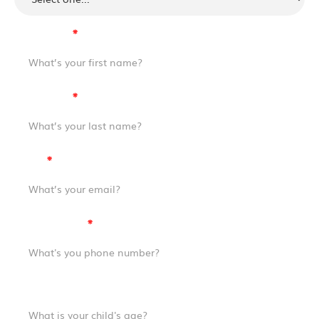
First Name
⁕
Last Name
⁕
Email
⁕
Phone Number
⁕
Child's Age